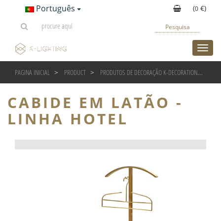
Português
(
€)
0
Pesquisa
toggl
PAGINA INICIAL
PRODUCT
PRODUTOS DE DECORAÇÃO K-DECORATION
CABI
CABIDE EM LATÃO -
LINHA HOTEL