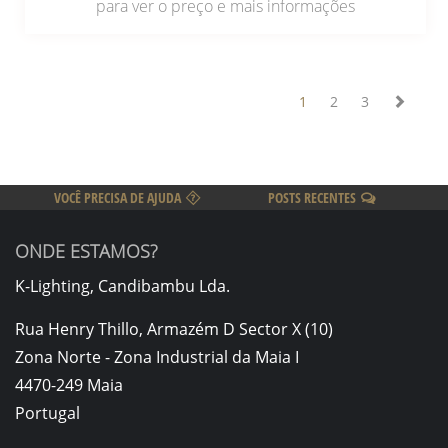
para ver o preço e mais informações
1
2
3
VOCÊ PRECISA DE AJUDA
POSTS RECENTES
ONDE ESTAMOS?
K-Lighting, Candibambu Lda.
Rua Henry Thillo, Armazém D Sector X (10)
Zona Norte - Zona Industrial da Maia I
4470-249 Maia
Portugal