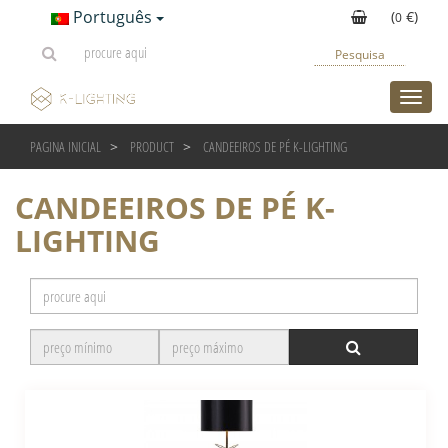
Português
(
€)
0
Pesquisa
toggl
PAGINA INICIAL
PRODUCT
CANDEEIROS DE PÉ K-LIGHTING
CANDEEIROS DE PÉ K-
LIGHTING