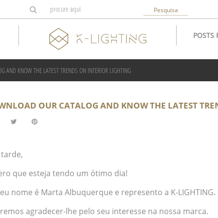
Pesquisa
POSTS 
 AND KNOW THE LATEST TRENDS ON INTERIOR LIGHTING
WNLOAD OUR CATALOG AND KNOW THE LATEST TREND
 tarde,
ero que esteja tendo um ótimo dia!
eu nome é Marta Albuquerque e represento a K-LIGHTING.
remos agradecer-lhe pelo seu interesse na nossa marca.