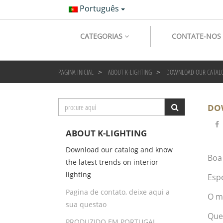
Português
CATEGORIAS
CONTATE-NOS
PAGINA INICIAL
ABOUT K-LIGHTING
DOWNLOAD OUR CATALOG
DO
ABOUT K-LIGHTING
Download our catalog and know
Boa
the latest trends on interior
lighting
Esp
Pagina de contato, deixe aqui a
O m
sua questao
Que
PRODUZIDO EM PORTUGAL