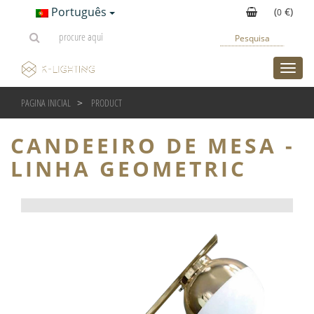
Português
(
€)
0
Pesquisa
toggl
PAGINA INICIAL
PRODUCT
PREMIUM COLLECTION: K-LIGHTING & K-FURNITURE 
CANDEEIRO DE MESA -
LINHA GEOMETRIC