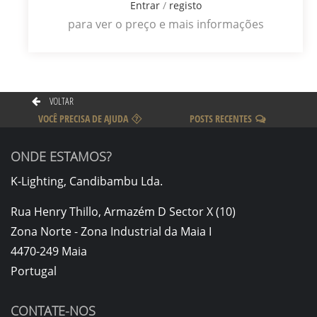
Entrar
/
registo
para ver o preço e mais informações
VOLTAR
VOCÊ PRECISA DE AJUDA
POSTS RECENTES
ONDE ESTAMOS?
K-Lighting, Candibambu Lda.
Rua Henry Thillo, Armazém D Sector X (10)
Zona Norte - Zona Industrial da Maia I
4470-249 Maia
Portugal
CONTATE-NOS